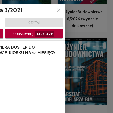
a 3/2021
Inżynier Budownictwa
Inżynier Budownictwa
6/2026 (wydanie
CZYTAJ
6/2026 (e-wydanie)
drukowane)
SUBSKRYBUJ
149,00 ZŁ
IERA DOSTĘP DO
 E-KIOSKU NA 12 MIESIĘCY