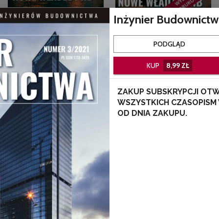
Inżynier Budownictw
Inżynier Budownictwa
Inżynier Budownictwa
7/2026 (wydanie
PODGLĄD
7/2026 (e-wydanie)
drukowane)
KUP
8,99 ZŁ
ZAKUP SUBSKRYPCJI OTW
WSZYSTKICH CZASOPISM W
OD DNIA ZAKUPU.