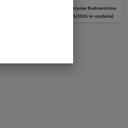
Przewodnik Projektanta
(prenumerata roczna,
Inżynier Budownictwa
DRUK)
5/2026 (e-wydanie)