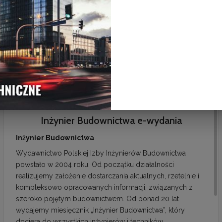
Inżynier Budownictwa
Inżynier Budownictwa
(prenumerata roczna,
(prenumerata studencka,
DRUK)
DRUK)
1
2
3
4
5
...
9
10
Inżynier Budownictwa e-wydania
Inżynier Budownictwa
Wydawnictwo Polskiej Izby Inżynierów Budownictwa
powstało w 2004 roku. Od początku działalności
realizujemy założenie dostarczania aktualnych, rzetelnie i
kompleksowo opracowanych informacji, związanych z
szeroko pojętym budownictwem. Od ponad 20 lat
wydajemy miesięcznik „Inżynier Budownictwa”, który
dociera do wszystkich inżynierów i techników